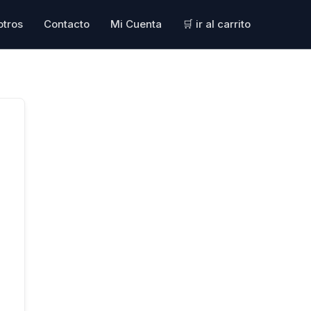
otros
Contacto
Mi Cuenta
🛒 ir al carrito