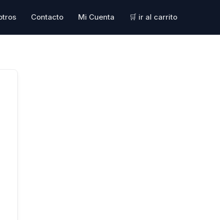
otros
Contacto
Mi Cuenta
🛒 ir al carrito