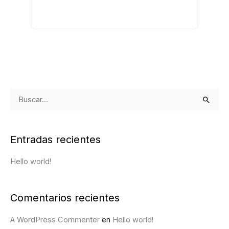
B
u
s
Entradas recientes
c
a
Hello world!
r
p
Comentarios recientes
o
A WordPress Commenter
en
Hello world!
r