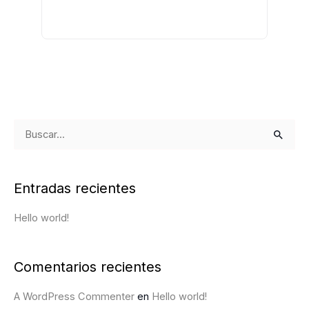
B
u
s
Entradas recientes
c
a
Hello world!
r
p
Comentarios recientes
o
A WordPress Commenter
en
Hello world!
r