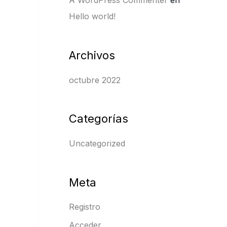
A WordPress Commenter
en
:
Hello world!
Archivos
octubre 2022
Categorías
Uncategorized
Meta
Registro
Acceder