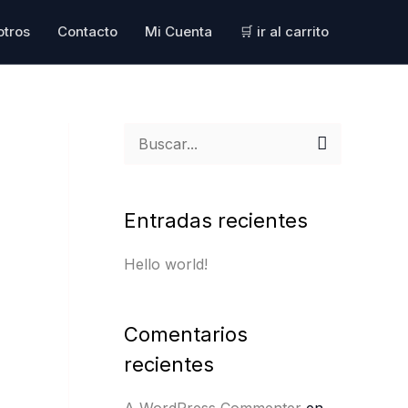
otros
Contacto
Mi Cuenta
🛒 ir al carrito
B
u
s
Entradas recientes
c
Hello world!
a
r
p
Comentarios
o
recientes
r